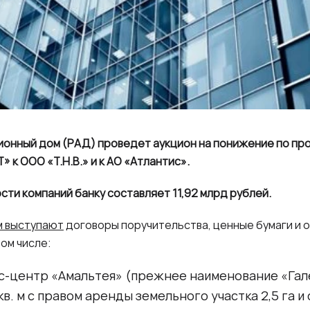
ционный дом (РАД) проведет аукцион на понижение по п
 к ООО «Т.Н.В.» и к АО «Атлантис».
ти компаний банку составляет 11,92 млрд рублей.
м выступают
договоры поручительства, ценные бумаги и
том числе:
-центр «Амальтея» (прежнее наименование «Гал
кв. м с правом аренды земельного участка 2,5 га 