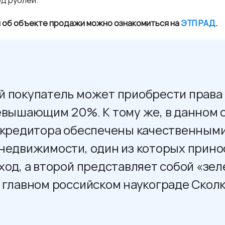
рд рублей.
 об объекте продажи можно ознакомиться на
ЭТП РАД
.
 покупатель может приобрести права 
евышающим 20%. К тому же, в данном с
 кредитора обеспечены качественным
недвижимости, один из которых прино
од, а второй представляет собой «зел
 главном российском наукограде Сколк