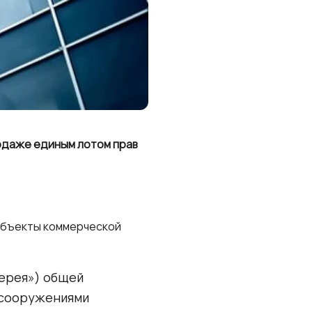
родаже единым лотом прав
 объекты коммерческой
ерея») общей
и сооружениями