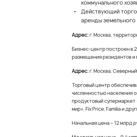
коммунального хозя
Действующий торгов
аренды земельного у
Адрес:
г. Москва, террито
Бизнес-центр построен в 2
размещения резидентов и 
Адрес:
г. Москва, Северный
Торговый центр обеспечива
численностью населения о
продуктовый супермаркет «
мир», Fix Price, Familia и дру
Начальная цена – 12 млрд р