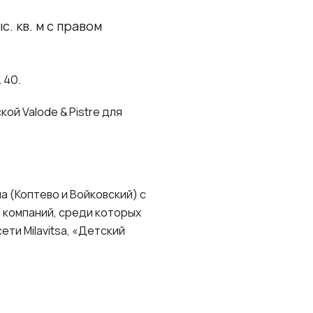
 кв. м с правом
 40.
ой Valode & Pistre для
 (Коптево и Войковский) с
 компаний, среди которых
ти Milavitsa, «Детский