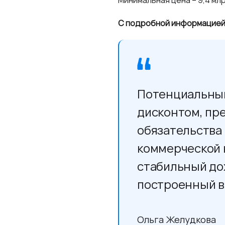
Минимальная цена – 9,4 мл
С подробной информацией
Потенциальный
дисконтом, пр
обязательства
коммерческой 
стабильный дох
построенный в
Ольга Желудкова