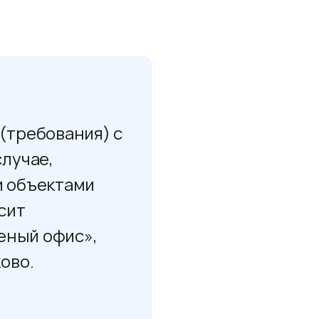
(требования) с
лучае,
и объектами
сит
еный офис»,
ово.