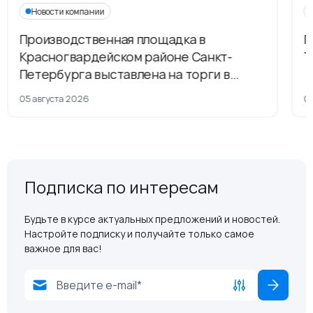
Новости компании
Производственная площадка в
Г
Красногвардейском районе Санкт-
Т
Петербурга выставлена на торги в
рамках приватизации
05 августа 2026
04
Подписка по интересам
Будьте в курсе актуальных предложений и новостей.
Настройте подписку и получайте только самое
важное для вас!