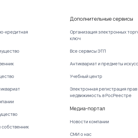
Дополнительные сервисы
ово-кредитная
Организация электронных торг
ключ
мущество
Все сервисы ЭТП
венник
Антиквариат и предметы искус
щество
Учебный центр
тиквариат
Электронная регистрация прав
недвижимость в РосРеестре
мпании
Медиа-портал
ущество
Новости компании
 собственник
СМИ о нас