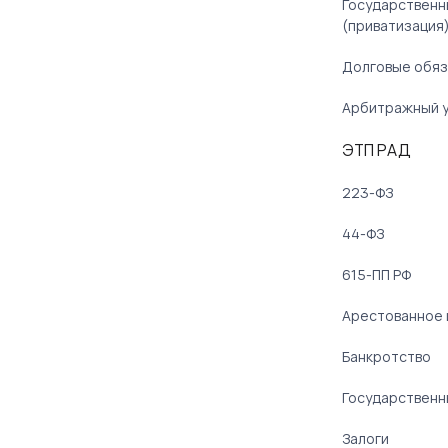
Государственн
(приватизация
Долговые обяз
Арбитражный 
ЭТП РАД
223-ФЗ
44-ФЗ
615-ПП РФ
Арестованное
Банкротство
Государственн
Залоги