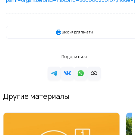
parm=organizerUnid=1;lotUnid=960000290107;mode=j
Версия для печати
Поделиться
Другие материалы