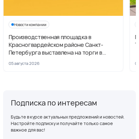
Новости компании
Производственная площадка в
Г
Красногвардейском районе Санкт-
Т
Петербурга выставлена на торги в
рамках приватизации
05 августа 2026
04
Подписка по интересам
Будьте в курсе актуальных предложений и новостей.
Настройте подписку и получайте только самое
важное для вас!