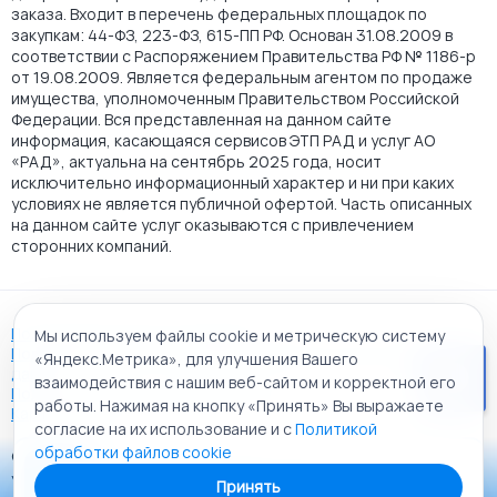
заказа. Входит в перечень федеральных площадок по
закупкам: 44-ФЗ, 223-ФЗ, 615-ПП РФ. Основан 31.08.2009 в
соответствии с Распоряжением Правительства РФ № 1186-р
от 19.08.2009. Является федеральным агентом по продаже
имущества, уполномоченным Правительством Российской
Федерации. Вся представленная на данном сайте
информация, касающаяся сервисов ЭТП РАД и услуг АО
«РАД», актуальна на сентябрь 2025 года, носит
исключительно информационный характер и ни при каких
условиях не является публичной офертой. Часть описанных
на данном сайте услуг оказываются с привлечением
сторонних компаний.
Пользовательское соглашение
Мы используем файлы cookie и метрическую систему
Политика АО "РАД" в отношении обработки персональных
«Яндекс.Метрика», для улучшения Вашего
данных
взаимодействия с нашим веб-сайтом и корректной его
Политика обработки файлов cookie
работы. Нажимая на кнопку «Принять» Вы выражаете
Карта сайта
согласие на их использование и с
Политикой
обработки файлов cookie
© 2009 - 2026 АО «Российский аукционный дом»
Приложение «РАД Каталог»
универсальная торговая площадка. Все права защищены.
Принять