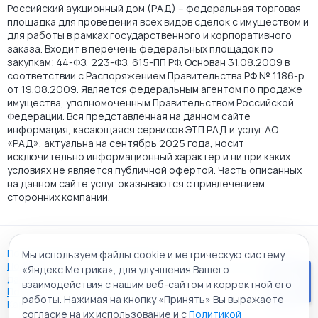
Российский аукционный дом (РАД) – федеральная торговая
площадка для проведения всех видов сделок с имуществом и
для работы в рамках государственного и корпоративного
заказа. Входит в перечень федеральных площадок по
закупкам: 44-ФЗ, 223-ФЗ, 615-ПП РФ. Основан 31.08.2009 в
соответствии с Распоряжением Правительства РФ № 1186-р
от 19.08.2009. Является федеральным агентом по продаже
имущества, уполномоченным Правительством Российской
Федерации. Вся представленная на данном сайте
информация, касающаяся сервисов ЭТП РАД и услуг АО
«РАД», актуальна на сентябрь 2025 года, носит
исключительно информационный характер и ни при каких
условиях не является публичной офертой. Часть описанных
на данном сайте услуг оказываются с привлечением
сторонних компаний.
Пользовательское соглашение
Мы используем файлы cookie и метрическую систему
Политика АО "РАД" в отношении обработки персональных
«Яндекс.Метрика», для улучшения Вашего
данных
взаимодействия с нашим веб-сайтом и корректной его
Политика обработки файлов cookie
работы. Нажимая на кнопку «Принять» Вы выражаете
Карта сайта
согласие на их использование и с
Политикой