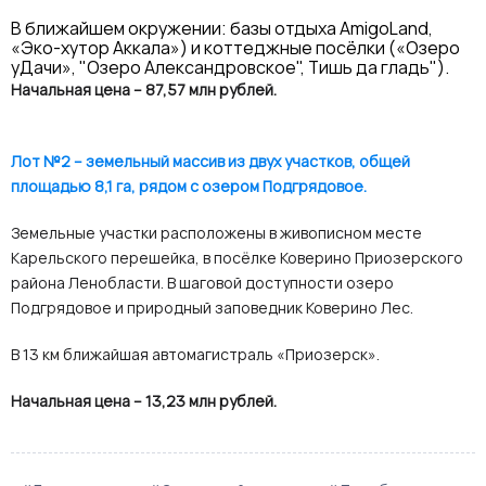
В ближайшем окружении: базы отдыха AmigoLand,
«Эко-хутор Аккала») и коттеджные посёлки («Озеро
уДачи», "Озеро Александровское", Тишь да гладь").
Начальная цена – 87,57 млн рублей.
Лот №2 – земельный массив из двух участков, общей
площадью 8,1 га, рядом с озером Подгрядовое.
Земельные участки расположены в живописном месте
Карельского перешейка, в посёлке Коверино Приозерского
района Ленобласти. В шаговой доступности озеро
Подгрядовое и природный заповедник Коверино Лес.
В 13 км ближайшая автомагистраль «Приозерск».
Начальная цена – 13,23 млн рублей.