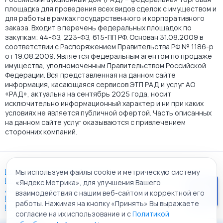
площадка для проведения всех видов сделок с имуществом и
для работы в рамках государственного и корпоративного
заказа. Входит в перечень федеральных площадок по
закупкам: 44-ФЗ, 223-ФЗ, 615-ПП РФ. Основан 31.08.2009 в
соответствии с Распоряжением Правительства РФ № 1186-р
от 19.08.2009. Является федеральным агентом по продаже
имущества, уполномоченным Правительством Российской
Федерации. Вся представленная на данном сайте
информация, касающаяся сервисов ЭТП РАД и услуг АО
«РАД», актуальна на сентябрь 2025 года, носит
исключительно информационный характер и ни при каких
условиях не является публичной офертой. Часть описанных
на данном сайте услуг оказываются с привлечением
сторонних компаний.
Пользовательское соглашение
Мы используем файлы cookie и метрическую систему
Политика АО "РАД" в отношении обработки персональных
«Яндекс.Метрика», для улучшения Вашего
данных
взаимодействия с нашим веб-сайтом и корректной его
Политика обработки файлов cookie
работы. Нажимая на кнопку «Принять» Вы выражаете
Карта сайта
согласие на их использование и с
Политикой