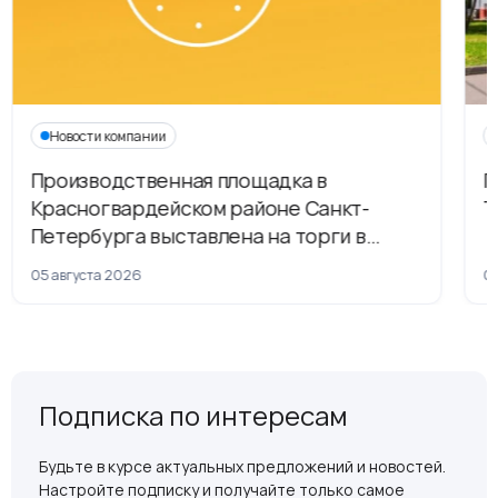
Новости компании
Производственная площадка в
Г
Красногвардейском районе Санкт-
Т
Петербурга выставлена на торги в
рамках приватизации
05 августа 2026
04
Подписка по интересам
Будьте в курсе актуальных предложений и новостей.
Настройте подписку и получайте только самое