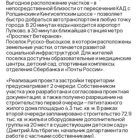
Выгодное расположение участков – в
непосредственной близости от пересечения КАД с
Ропшинским и Кингисеппским шоссе – позволяет
быстро добраться автотранспортом в любую точку
города. В 20 минутах езды находится аэропорт
Пулково, в 30 минутах ближайшая станция метро
«Проспект Ветеранов».
Поселок Русско-Высоцкое, в котором расположены
земельные участки, отличается развитой
социальной инфраструктурой. Для жителей
поселка доступны образовательные и медицинские
центры, детский сад, спортивные комплексы,
отделения Сбербанка и «Почты России».
«Реализация проекта застройки территории
предусматривает 2 очереди. Собственником
участка уже разработана и согласована проектная
документация, а также получено разрешение на
строительство первой очереди – пятиэтажного
жилого дома площадью 4,3 тыс. кв. м. В рамках
второй очереди запланировано строительство 72,9
тыс. кв. м жилья и оборудование дополнительной
группы на 20 мест в существующем детском саду»
(Дмитрий Альтбрегин, начальник департамента по
работе с частными собственниками).