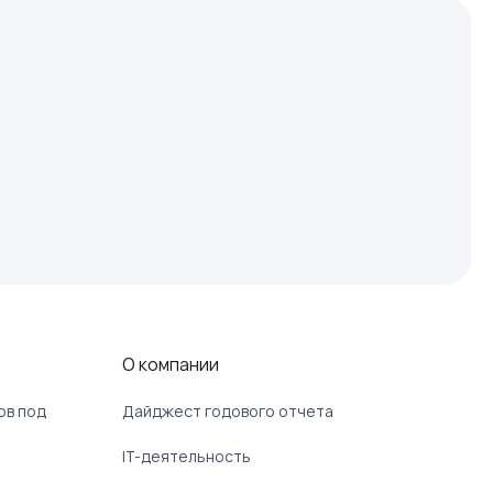
О компании
ов под
Дайджест годового отчета
IT-деятельность