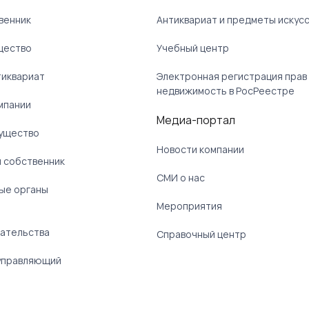
венник
Антиквариат и предметы искус
щество
Учебный центр
тиквариат
Электронная регистрация прав
недвижимость в РосРеестре
мпании
Медиа-портал
ущество
Новости компании
 собственник
СМИ о нас
ые органы
)
Мероприятия
ательства
Справочный центр
управляющий