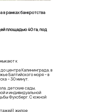
а в рамках банкротства
ей площадью 40 га, под
имыкают к
 до центра Калининграда, в
жье Балтийского моря – в
ка – 30 минут.
ла, детские сады,
ной и индивидуальной
дьбы Фухсберг. С южной
 этажей) жилое