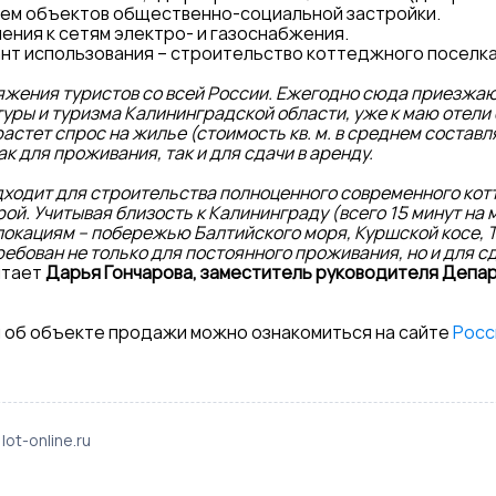
ием объектов общественно-социальной застройки.
ния к сетям электро- и газоснабжения.
нт использования – строительство коттеджного поселка 
жения туристов со всей России. Ежегодно сюда приезжают 
уры и туризма Калининградской области, уже к маю отели
астет спрос на жилье (стоимость кв. м. в среднем составля
 для проживания, так и для сдачи в аренду.
дходит для строительства полноценного современного кот
й. Учитывая близость к Калининграду (всего 15 минут на 
локациям – побережью Балтийского моря, Куршской косе, Т
ебован не только для постоянного проживания, но и для сд
итает
Дарья Гончарова, заместитель руководителя Депа
 об объекте продажи можно ознакомиться на сайте
Росс
ot-online.ru