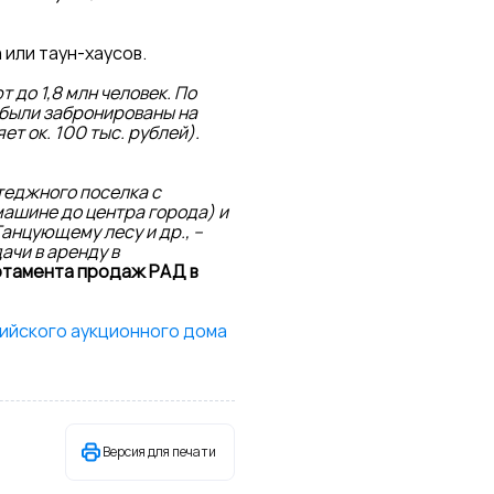
или таун-хаусов.
до 1,8 млн человек. По
 были забронированы на
ет ок. 100 тыс. рублей).
теджного поселка с
машине до центра города) и
анцующему лесу и др., –
ачи в аренду в
ртамента продаж РАД в
ийского аукционного дома
Версия для печати