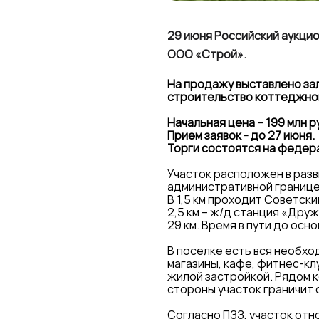
29 июня Российский аукцио
ООО «Строй».
На продажу выставлено за
строительство коттеджного
Начальная цена – 199 млн р
Прием заявок - до 27 июня.
Торги состоятся на федера
Участок расположен в разв
административной границе 
В 1,5 км проходит Советск
2,5 км – ж/д станция «Дру
29 км. Время в пути до осн
В поселке есть вся необх
магазины, кафе, фитнес-к
жилой застройкой. Рядом 
стороны участок граничит 
Согласно ПЗЗ, участок отн