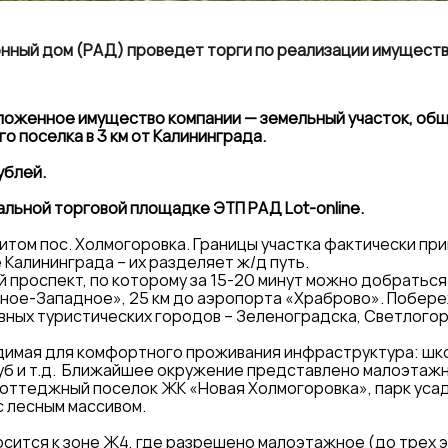
нный дом (РАД) проведет торги по реализации имуществ
ложенное имущество компании — земельный участок, общ
 поселка в 3 км от Калининграда.
ублей.
льной торговой площадке ЭТП РАД Lot-online.
итом пос. Холмогоровка. Границы участка фактически пр
Калининграда – их разделяет ж/д путь.
ий проспект, по которому за 15-20 минут можно добраться
жное-Западное», 25 км до аэропорта «Храброво». Побере
овных туристических городов – Зеленоградска, Светлогорс
одимая для комфортного проживания инфраструктура: шко
луб и т.д. Ближайшее окружение представлено малоэтаж
коттеджный поселок ЖК «Новая Холмогоровка», парк уса
с лесным массивом.
осится к зоне Ж4, где разрешено малоэтажное (до трех