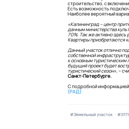
строительство, с включен
Есть возможность подключе
Наиболее вероятный вариа
«Калининград – центр притя
данным министерства культ
70%. Так же активно здесь р
Квартиры приобретаются как
Данный участок отлично по
собственной инфраструктуро
к основным туристическим 
будущий проект будет востр
туристический сезон»,
– сч
Санкт-Петербурге.
С подробной информацией
(РАД)
#Земельный участок
#ЭТП l