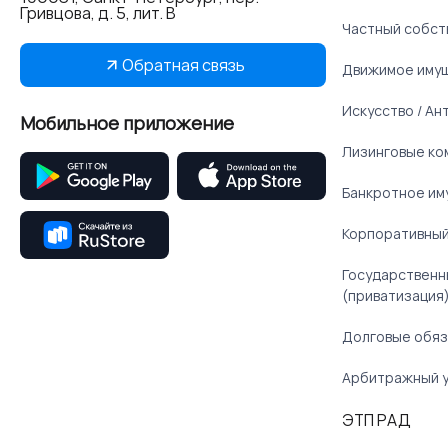
Гривцова, д. 5, лит. В
Частный собст
Обратная связь
Движимое иму
Искусство / Ан
Мобильное приложение
Лизинговые ко
Банкротное им
Корпоративный
Государственн
(приватизация
Долговые обяз
Арбитражный 
ЭТП РАД