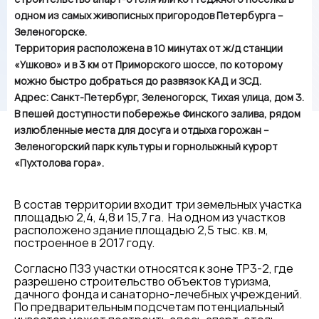
одном из самых живописных пригородов Петербурга –
Зеленогорске.
Территория расположена в 10 минутах от ж/д станции
«Ушково» и в 3 км от Приморского шоссе, по которому
можно быстро добраться до развязок КАД и ЗСД.
Адрес: Санкт-Петербург, Зеленогорск, Тихая улица, дом 3.
В пешей доступности побережье Финского залива, рядом
излюбленные места для досуга и отдыха горожан –
Зеленогорский парк культуры и горнолыжный курорт
«Пухтолова гора».
В состав территории входит три земельных участка
площадью 2,4, 4,8 и 15,7 га. На одном из участков
расположено здание площадью 2,5 тыс. кв. м,
построенное в 2017 году.
Согласно ПЗЗ участки относятся к зоне ТР3-2, где
разрешено строительство объектов туризма,
дачного фонда и санаторно-лечебных учреждений.
По предварительным подсчетам потенциальный