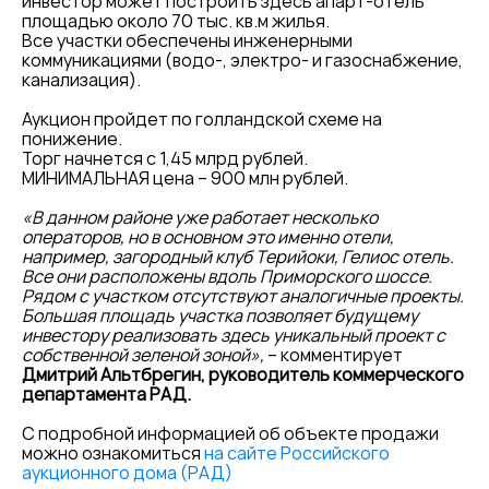
инвестор может построить здесь апарт-отель
площадью около 70 тыс. кв.м жилья.
Все участки обеспечены инженерными
коммуникациями (водо-, электро- и газоснабжение,
канализация).
Аукцион пройдет по голландской схеме на
понижение.
Торг начнется с 1,45 млрд рублей.
МИНИМАЛЬНАЯ цена – 900 млн рублей.
«В данном районе уже работает несколько
операторов, но в основном это именно отели,
например, загородный клуб Терийоки, Гелиос отель.
Все они расположены вдоль Приморского шоссе.
Рядом с участком отсутствуют аналогичные проекты.
Большая площадь участка позволяет будущему
инвестору реализовать здесь уникальный проект с
собственной зеленой зоной»,
– комментирует
Дмитрий Альтбрегин, руководитель коммерческого
департамента РАД.
С подробной информацией об объекте продажи
можно ознакомиться
на сайте Российского
аукционного дома (РАД)