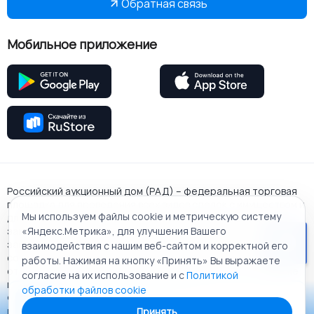
Обратная связь
Мобильное приложение
Российский аукционный дом (РАД) – федеральная торговая
площадка для проведения всех видов сделок с имуществом и
Мы используем файлы cookie и метрическую систему
для работы в рамках государственного и корпоративного
заказа. Входит в перечень федеральных площадок по
«Яндекс.Метрика», для улучшения Вашего
закупкам: 44-ФЗ, 223-ФЗ, 615-ПП РФ. Основан 31.08.2009 в
взаимодействия с нашим веб-сайтом и корректной его
соответствии с Распоряжением Правительства РФ № 1186-р
работы. Нажимая на кнопку «Принять» Вы выражаете
от 19.08.2009. Является федеральным агентом по продаже
согласие на их использование и с
Политикой
имущества, уполномоченным Правительством Российской
обработки файлов cookie
Федерации. Вся представленная на данном сайте
Приложение «РАД Каталог»
информация, касающаяся сервисов ЭТП РАД и услуг АО
Принять