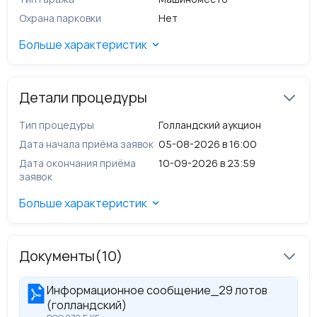
Обременения (ограничения):
не зарегистрированы.​
Охрана парковки
Нет
Транспортная доступность:
400 м. до станции метро
Октябрьская.
Больше характеристик
Детали процедуры
Тип процедуры
Голландский аукцион
Дата начала приёма заявок
05-08-2026 в 16:00
Дата окончания приёма
10-09-2026 в 23:59
заявок
Больше характеристик
Документы
(10)
Информационное сообщение_29 лотов
(голландский)