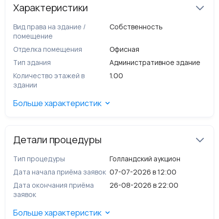
Доля ЗУ
Характеристики
Доля 1156/1700 П
Площадь
:1700 кв.м
Вид права на здание /
Собственность
Кадастровый номер:
45:05:020111:189
помещение
Наличие обременений:
не зарегистрировано
Отделка помещения
Офисная
Адрес:
Курганская область, с. Звериноголовское, ул.
Октябрьская, д. 40.
Тип здания
Административное здание
Количество этажей в
1.00
здании
Больше характеристик
Детали процедуры
Тип процедуры
Голландский аукцион
Дата начала приёма заявок
07-07-2026 в 12:00
Дата окончания приёма
26-08-2026 в 22:00
заявок
Больше характеристик