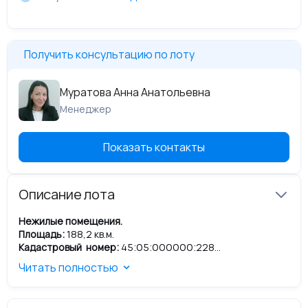
Получить консультацию по лоту
Муратова Анна Анатольевна
Менеджер
Показать контакты
Описание лота
Нежилые помещения.
Площадь:
188,2 кв.м.
Кадастровый номер:
45:05:000000:228
Наличие обременений:
не зарегистрировано
Читать полностью
Адрес:
Курганская область, с. Звериноголовское, ул.
Октябрьская, д. 40