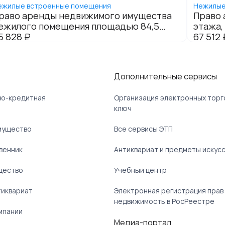
Дополнительные сервисы
ово-кредитная
Организация электронных торг
ключ
мущество
Все сервисы ЭТП
венник
Антиквариат и предметы искус
щество
Учебный центр
тиквариат
Электронная регистрация прав
недвижимость в РосРеестре
мпании
Медиа-портал