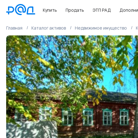
Купить
Продать
ЭТП РАД
Дополни
Главная
Каталог активов
Недвижимое имущество