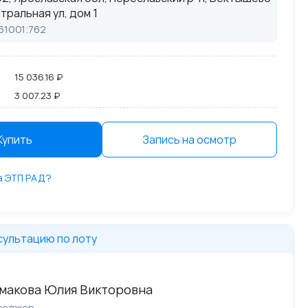
нтральная ул, дом 1
161001:762
15 036.16 ₽
3 007.23 ₽
Купить
Запись на осмотр
на ЭТП РАД?
сультацию по лоту
макова Юлия Викторовна
неджер