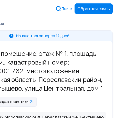
Обратная связь
Поиск
ия
Начало торгов через 17 дней
помещение, этаж № 1, площадь
 м., кадастровый номер:
1001:762, местоположение:
кая область, Переславский район,
тышево, улица Центральная, дом 1
характеристики
2, Ярославская обл, Переславский р-н, Бектышево