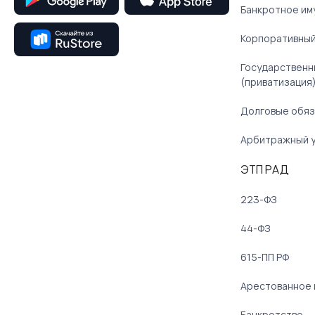
Банкротное им
Корпоративный
Государственн
(приватизация
Долговые обяз
Арбитражный 
ЭТП РАД
223-ФЗ
44-ФЗ
615-ПП РФ
Арестованное
Банкротство