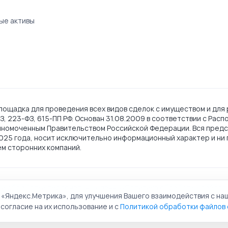
ые активы
ощадка для проведения всех видов сделок с имуществом и для 
, 223-ФЗ, 615-ПП РФ. Основан 31.08.2009 в соответствии с Рас
лномоченным Правительством Российской Федерации. Вся предс
2025 года, носит исключительно информационный характер и ни 
ем сторонних компаний.
ии обработки персональных данных
Политика обработки файлов 
 «Яндекс.Метрика», для улучшения Вашего взаимодействия с на
льная торговая площадка. Все права защищены.
согласие на их использование и с
Политикой обработки файлов 