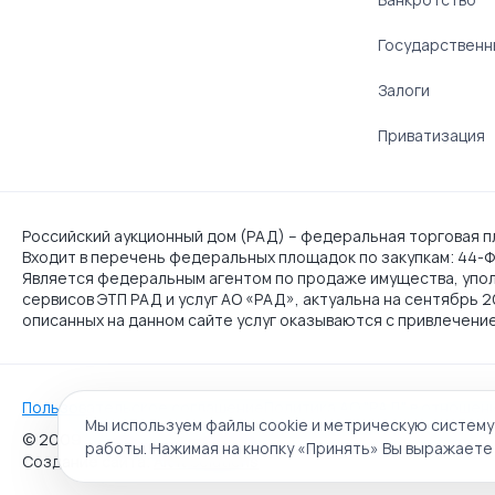
Государственн
Залоги
Приватизация
Российский аукционный дом (РАД) – федеральная торговая пл
Входит в перечень федеральных площадок по закупкам: 44-ФЗ
Является федеральным агентом по продаже имущества, упо
сервисов ЭТП РАД и услуг АО «РАД», актуальна на сентябрь 
описанных на данном сайте услуг оказываются с привлечени
Пользовательское соглашение
Политика АО "РАД" в отношен
Мы используем файлы cookie и метрическую систему
© 2009 - 2026 АО «Российский аукционный дом» универса
работы. Нажимая на кнопку «Принять» Вы выражаете 
Создание сайта:
Alt It Solutions