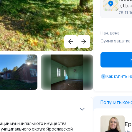
с, Це
76:11:
Нач. цена
Сумма задатка
Как купить 
Получить кон
Ер
ации муниципального имущества,
униципального округа Ярославской
Ме