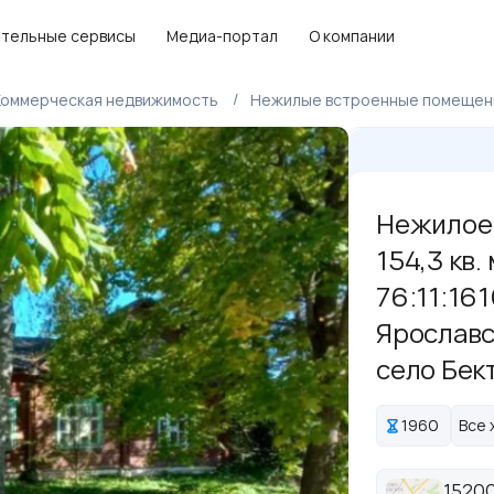
тельные сервисы
Медиа-портал
О компании
Коммерческая недвижимость
Нежилые встроенные помещен
Нежилое 
154,3 кв.
76:11:16
Ярославс
село Бек
1960
Все 
15200