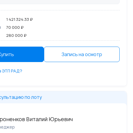
1 421 324.33 ₽
я
70 000 ₽
280 000 ₽
Купить
Запись на осмотр
на ЭТП РАД?
сультацию по лоту
роненков Виталий Юрьевич
неджер