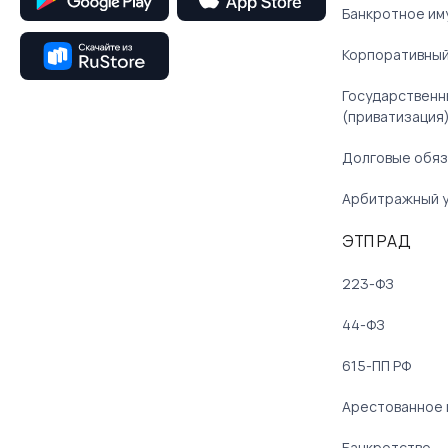
Банкротное им
Корпоративный
Государственн
(приватизация
Долговые обяз
Арбитражный 
ЭТП РАД
223-ФЗ
44-ФЗ
615-ПП РФ
Арестованное
Банкротство