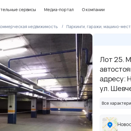
тельные сервисы
Медиа-портал
О компании
Коммерческая недвижимость
Паркинги, гаражи, машино-мест
Лот 25. 
автостоя
адресу: Н
ул. Шевче
Все характер
Новос