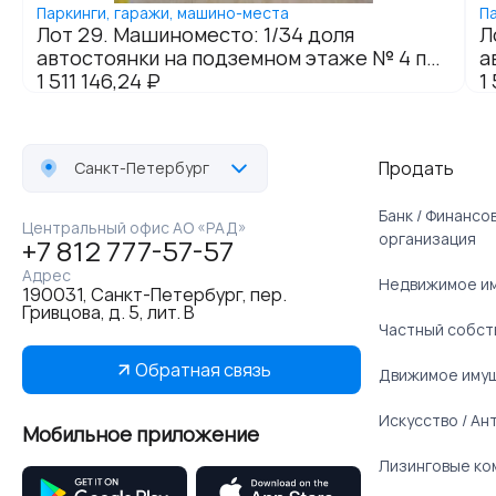
Продать
Санкт-Петербург
Банк / Финанс
Центральный офис АО «РАД»
организация
+7 812 777-57-57
Адрес
Недвижимое и
190031, Санкт-Петербург, пер.
Гривцова, д. 5, лит. В
Частный собст
Обратная связь
Движимое иму
Искусство / Ан
Мобильное приложение
Лизинговые ко