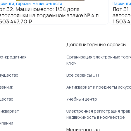
Дополнительные сервисы
ово-кредитная
Организация электронных торг
ключ
мущество
Все сервисы ЭТП
венник
Антиквариат и предметы искус
щество
Учебный центр
тиквариат
Электронная регистрация прав
недвижимость в РосРеестре
мпании
Медиа-портал