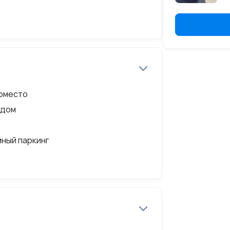
 машиноместо: Подземный этаж № 3
 пределах которых расположен объект
долевая собственность, № 54-54/001-
оместо
 дом
ный паркинг