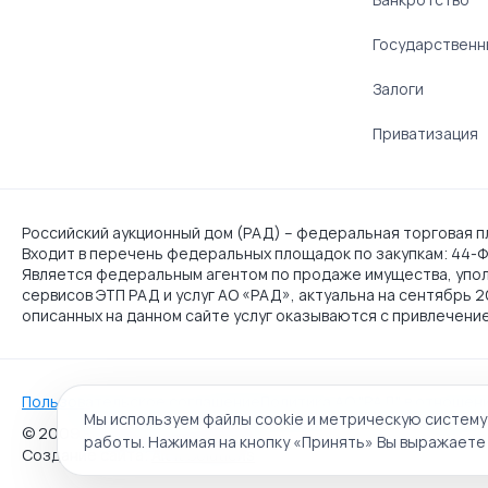
Государственн
Залоги
Приватизация
Российский аукционный дом (РАД) – федеральная торговая пл
Входит в перечень федеральных площадок по закупкам: 44-ФЗ
Является федеральным агентом по продаже имущества, упо
сервисов ЭТП РАД и услуг АО «РАД», актуальна на сентябрь 
описанных на данном сайте услуг оказываются с привлечени
Пользовательское соглашение
Политика АО "РАД" в отношен
Мы используем файлы cookie и метрическую систему
© 2009 - 2026 АО «Российский аукционный дом» универса
работы. Нажимая на кнопку «Принять» Вы выражаете 
Создание сайта:
Alt It Solutions