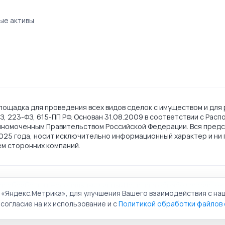
ые активы
ощадка для проведения всех видов сделок с имуществом и для 
, 223-ФЗ, 615-ПП РФ. Основан 31.08.2009 в соответствии с Рас
лномоченным Правительством Российской Федерации. Вся предс
2025 года, носит исключительно информационный характер и ни 
ем сторонних компаний.
ии обработки персональных данных
Политика обработки файлов 
 «Яндекс.Метрика», для улучшения Вашего взаимодействия с на
льная торговая площадка. Все права защищены.
согласие на их использование и с
Политикой обработки файлов 