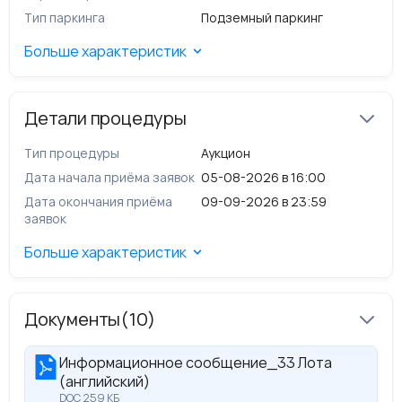
долевая собственность, № 54-54/001-
Тип паркинга
Подземный паркинг
54/001/919/2016-207/1 от 02.12.2016
Обременения (ограничения): не зарегистрированы.
Больше характеристик
​Сведения об аренде: Краткосрочная аренда, сроком на
11 (одиннадцать) месяцев с последующей
пролонгацией.
Детали процедуры
Тип процедуры
Аукцион
Дата начала приёма заявок
05-08-2026 в 16:00
Дата окончания приёма
09-09-2026 в 23:59
заявок
Больше характеристик
Документы
(10)
Информационное сообщение_33 Лота
(английский)
DOC 259 КБ