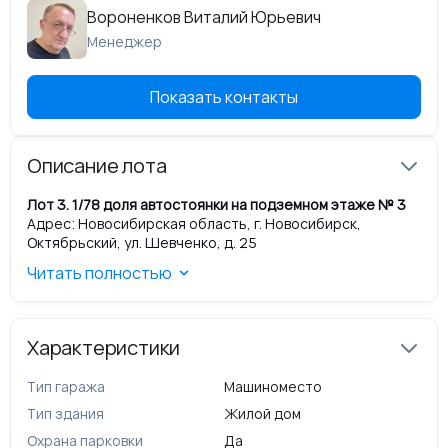
Вороненков Виталий Юрьевич
Менеджер
Показать контакты
Описание лота
Лот 3. 1/78 доля автостоянки на подземном этаже № 3
Адрес: Новосибирская область, г. Новосибирск,
Октябрьский, ул. Шевченко, д. 25
Назначение: Нежилое.
Читать полностью
Номер машиноместа: М/М 314
Общая площадь помещения: 3 041,7 кв.м.
Кадастровый номер помещения: 54:35:073005:797
Номер, тип этажа, на котором расположено
Характеристики
помещение, машиноместо: Подземный этаж № 3
Кадастровые номера иных объектов недвижимости, в
Тип гаража
Машиноместо
пределах которых расположен объект недвижимости:
54:35:073005:598
Тип здания
Жилой дом
Запись о регистрации права собственности: Общая
Охрана парковки
Да