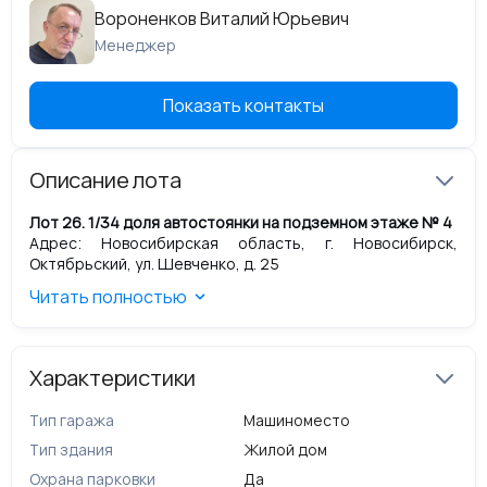
Вороненков Виталий Юрьевич
Менеджер
Показать контакты
Описание лота
Лот 26. 1/34 доля автостоянки на подземном этаже № 4
Адрес: Новосибирская область, г. Новосибирск,
Октябрьский, ул. Шевченко, д. 25
Назначение: Нежилое.
Читать полностью
Номер машиноместа: М/М 413
Общая площадь помещения: 1 699 кв.м.
Кадастровый номер помещения: 54:35:073005:735
Номер, тип этажа, на котором расположено
Характеристики
помещение, машиноместо: Подземный этаж № 4
Кадастровые номера иных объектов недвижимости, в
Тип гаража
Машиноместо
пределах которых расположен объект
недвижимости:
Тип здания
54:35:073005:598
Жилой дом
Запись о регистрации права собственности: Общая
Охрана парковки
Да