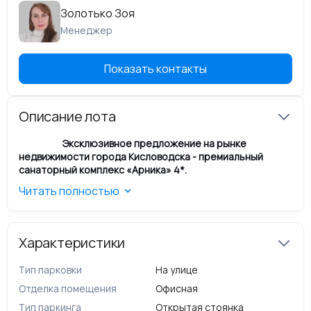
Золотько Зоя
Менеджер
Показать контакты
Описание лота
Эксклюзивное предложение на рынке
недвижимости города Кисловодска - премиальный
санаторный комплекс «Арника» 4*.
Общая характеристика:
Читать полностью
Адрес:
г. Кисловодск, пр. Ленина, д. 18
Общая площадь:
7 880,3 кв.м
Этажность:
9 этажей
Год постройки:
2018
Характеристики
Форма владения
: частная собственность.
Тип парковки
На улице
Здание расположено на земельном участке общей
площадью
Отделка помещения
1360 +/- 13 кв. м
(0,13 га). К
Офисная
атегория земель:
земли населенных пунктов, ВРИ: под строительство
Тип паркинга
Открытая стоянка