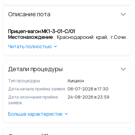
Описание лота
Прицеп-вагон МК1-3-01-С/01
Местонахождение
:
Краснодарский край, г.Сочи.
Адлерский район, ПС 220 кВЧерноморская.
Читать полностью
Заводской № машины (рамы):
941
Наименование и марка машины:
Прицеп-вагон МК1-
3-01-С/01
Год выпуска:
2008
Детали процедуры
Цвет:
металлик
Паспорт самоходной машины:
ВВ 117729 от
Тип процедуры
Аукцион
22.05.2008
Техническое состояние согласно Акту осмотра от
Дата начала приёма заявок
06-07-2026 в 17:30
05.07.2023:
неудовлетворительное
Дата окончания приёма
24-08-2026 в 23:59
Сведения о наличии спора; обременений/
заявок
ограничений; особые отметки:
Спора по имуществу, обременений/ограничений
Больше характеристик
нет; особые отметки отсутствуют