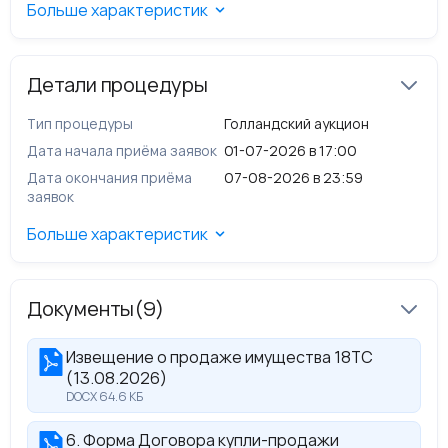
Больше характеристик
ограничений; особые отметки: споров,
обременений и ограничений в отношении ТС не
имеется
Детали процедуры
Тип процедуры
Голландский аукцион
Дата начала приёма заявок
01-07-2026 в 17:00
Дата окончания приёма
07-08-2026 в 23:59
заявок
Больше характеристик
Документы
(9)
Извещение о продаже имущества 18ТС
(13.08.2026)
DOCX 64.6 КБ
6. Форма Договора купли-продажи