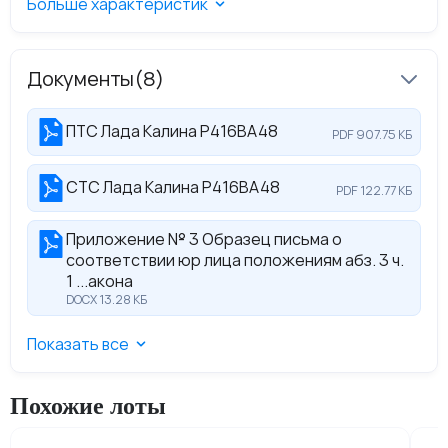
Больше характеристик
Документы
(8)
ПТС Лада Калина Р416ВА48
PDF 907.75 КБ
СТС Лада Калина Р416ВА48
PDF 122.77 КБ
Приложение № 3 Образец письма о
соответствии юр лица положениям абз. 3 ч.
1 ...акона
DOCX 13.28 КБ
Показать все