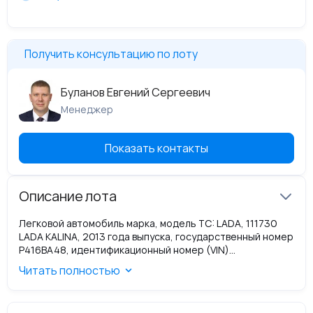
Получить консультацию по лоту
Буланов Евгений Сергеевич
Менеджер
Показать контакты
Описание лота
Легковой автомобиль марка, модель ТС: LADA, 111730
LADA KALINA, 2013 года выпуска, государственный номер
Р416ВА48, идентификационный номер (VIN)
XTA111730D0259623, модель и номер двигателя - 11183;
Читать полностью
5900173, цвет кузова серебристый. Существующие
ограничения (обременения): не зарегистрировано.
Продажа осуществляется в рамках приватизации