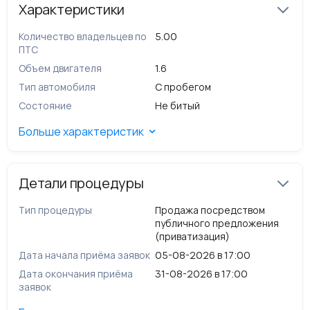
государственного имущества Липецкой области на
Характеристики
электронных торгах.
Количество владельцев по
5.00
ПТС
Объем двигателя
1.6
Тип автомобиля
С пробегом
Состояние
Не битый
Больше характеристик
Детали процедуры
Тип процедуры
Продажа посредством
публичного предложения
(приватизация)
Дата начала приёма заявок
05-08-2026 в 17:00
Дата окончания приёма
31-08-2026 в 17:00
заявок