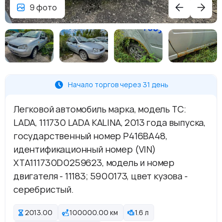
9 фото
Начало торгов через 31 день
Легковой автомобиль марка, модель ТС:
LADA, 111730 LADA KALINA, 2013 года выпуска,
государственный номер Р416ВА48,
идентификационный номер (VIN)
XTA111730D0259623, модель и номер
двигателя - 11183; 5900173, цвет кузова -
серебристый.
2013.00
100000.00 км
1.6 л