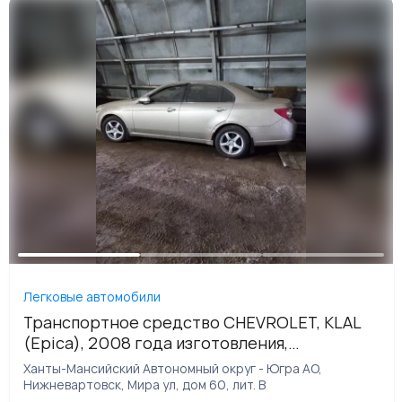
Легковые автомобили
Транспортное средство CHEVROLET, KLAL
(Epica), 2008 года изготовления,
идентификационный номер (VIN)
Ханты-Мансийский Автономный округ - Югра АО,
ХUULF69KJ80024119
Нижневартовск, Мира ул, дом 60, лит. В