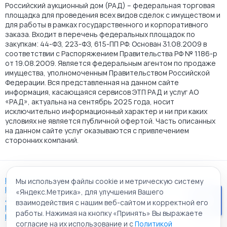
Российский аукционный дом (РАД) – федеральная торговая
площадка для проведения всех видов сделок с имуществом и
для работы в рамках государственного и корпоративного
заказа. Входит в перечень федеральных площадок по
закупкам: 44-ФЗ, 223-ФЗ, 615-ПП РФ. Основан 31.08.2009 в
соответствии с Распоряжением Правительства РФ № 1186-р
от 19.08.2009. Является федеральным агентом по продаже
имущества, уполномоченным Правительством Российской
Федерации. Вся представленная на данном сайте
информация, касающаяся сервисов ЭТП РАД и услуг АО
«РАД», актуальна на сентябрь 2025 года, носит
исключительно информационный характер и ни при каких
условиях не является публичной офертой. Часть описанных
на данном сайте услуг оказываются с привлечением
сторонних компаний.
Пользовательское соглашение
Мы используем файлы cookie и метрическую систему
Политика АО "РАД" в отношении обработки персональных
«Яндекс.Метрика», для улучшения Вашего
данных
взаимодействия с нашим веб-сайтом и корректной его
Политика обработки файлов cookie
работы. Нажимая на кнопку «Принять» Вы выражаете
Карта сайта
согласие на их использование и с
Политикой