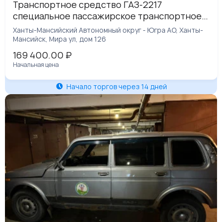
Транспортное средство ГАЗ-2217
специальное пассажирское транспортное
средство (6 мест), 2005 года изготовления,
Ханты-Мансийский Автономный округ - Югра АО, Ханты-
идентификационный номер (VIN)
Мансийск, Мира ул, дом 126
Х9622170050424849
169 400.00
₽
Начальная цена
Начало торгов через 14 дней