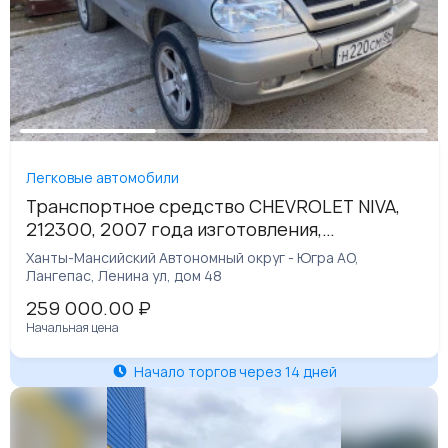
Легковые автомобили
Транспортное средство CHEVROLET NIVA,
212300, 2007 года изготовления,
идентификационный номер (VIN)
Ханты-Мансийский Автономный округ - Югра АО,
X9L21230080204394
Лангепас, Ленина ул, дом 48
259 000.00
₽
Начальная цена
Начало торгов через 14 дней