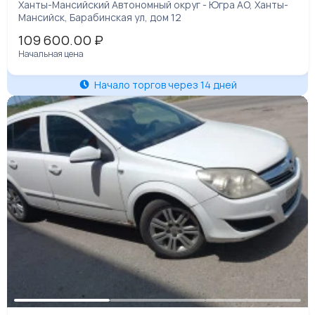
идентификационный номер (VIN)
Ханты-Мансийский Автономный округ - Югра АО, Ханты-
ХТТ39629030450484
Мансийск, Барабинская ул, дом 12
109 600.00
₽
Начальная цена
Начало торгов через 14 дней