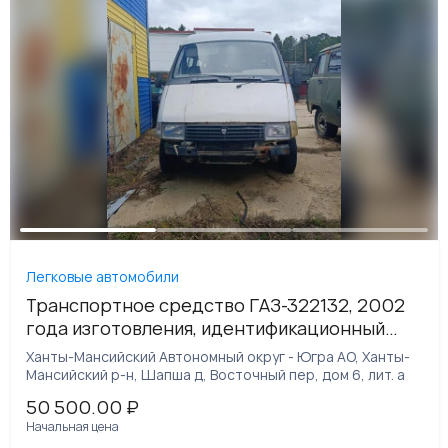
Легковые автомобили
Транспортное средство ГАЗ-322132, 2002
года изготовления, идентификационный
номер (VIN) XTH32213220286698
Ханты-Мансийский Автономный округ - Югра АО, Ханты-
Мансийский р-н, Шапша д, Восточный пер, дом 6, лит. а
50 500.00
₽
Начальная цена