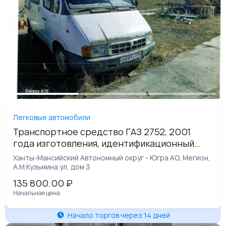
Легковые автомобили
Транспортное средство ГАЗ 2752, 2001
года изготовления, идентификационный
номер (VIN) XTH27520010031880
Ханты-Мансийский Автономный округ - Югра АО, Мегион,
А.М.Кузьмина ул, дом 3
135 800.00
₽
Начальная цена
Начало торгов через 14 дней