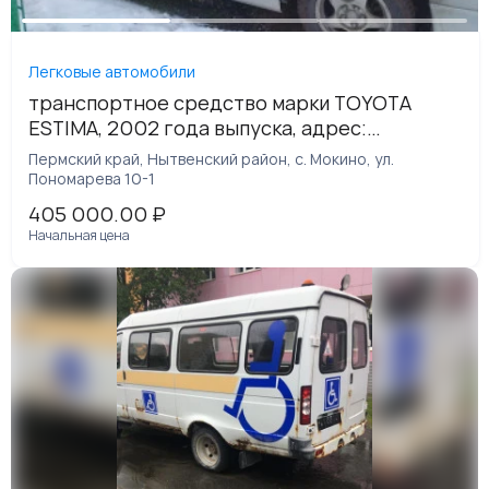
Легковые автомобили
транспортное средство марки ТОYОТА
ЕSТIМА, 2002 года выпуска, адрес:
Пермский край, Нытвенский район, с.
Пермский край, Нытвенский район, с. Мокино, ул.
Мокино
Пономарева 10-1
405 000.00
₽
Начальная цена