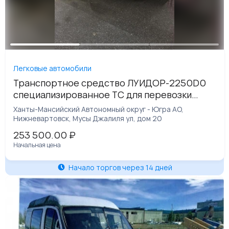
Легковые автомобили
Транспортное средство ЛУИДОР-2250D0
специализированное ТС для перевозки
инвалидов, 2013 года изготовления,
Ханты-Мансийский Автономный округ - Югра АО,
идентификационный номер (VIN)
Нижневартовск, Мусы Джалиля ул, дом 20
Z7C2250D0D0003718
253 500.00
₽
Начальная цена
Начало торгов через 14 дней