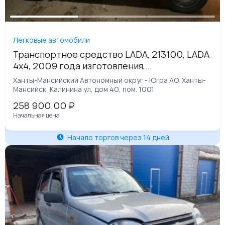
Легковые автомобили
Транспортное средство LADA, 213100, LADA
4x4, 2009 года изготовления,
идентификационный номер (VIN)
Ханты-Мансийский Автономный округ - Югра АО, Ханты-
ХТА213100А0104044
Мансийск, Калинина ул, дом 40, пом. 1001
258 900.00
₽
Начальная цена
Начало торгов через 14 дней