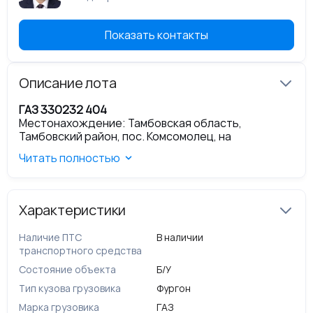
Показать контакты
Описание лота
ГАЗ 330232 404
Местонахождение: Тамбовская область,
Тамбовский район, пос. Комсомолец, на
территории ПС 500 кВ "Тамбовская"
Читать полностью
VIN
: Х9633023282295910
Марка, модель: ГАЗ-330232
Наименование (тип ТС): грузовой
Год выпуска: 2008
Характеристики
Пробег, км: 322074
Цвет кузова (кабины, прицепа): белый
Наличие ПТС
В наличии
Паспорт транспортного средства: 52 МР 301039
транспортного средства
от 04.02.2008
Техническое состояние:
неудовлетворительное
Состояние объекта
Б/У
согласно акту осмотра транспортного средства
Тип кузова грузовика
Фургон
от 01.04.2025
Марка грузовика
ГАЗ
Сведения о наличии спора, обременений /