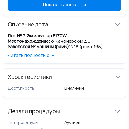
Показать контакты
Описание лота
Лот № 7.
Экскаватор E170W
Местонахождение:
о. Канонерский д.5
Заводской № машины (рамы):
218 (рама 365)
Инвентарный номер:
1410422819
Читать полностью
Наименование и марка машины:
E170W экскаватор
Год выпуска ТС:
2015 г.
Пробег, м/ч:
9656
Цвет:
многоцветный
Характеристики
Вид движителя:
колесный
Двигатель номер:
11779337
Доступность
В наличии
Мощность двигателя, л.с. (кВт):
118 (87)
Коробка передач номер:
05000339
Основной ведущий мост (мосты):
05000439;
05000442
Детали процедуры
Паспорт самоходной машины:
СА309066
Техническое состояние:
Тип процедуры
Аукцион
Кузов и его элементы
: Наличие ржавчины ЛКП.
Стекла, световые приборы
: Требуется