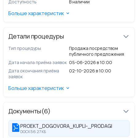
Доступность
В наличии
На реализации спецтехника разных марок. По
запросу вышлем весь перечень техники
Больше характеристик
Сбербанк-Лизинг и других собственников.
Детали процедуры
Тип процедуры
Продажа посредством
публичного предложения
Дата начала приёма заявок
05-06-2026 в 10:00
Дата окончания приёма
02-10-2026 в 10:00
заявок
Больше характеристик
Документы
(6)
PROEKT_DOGOVORA_KUPLI-_PRODAGI
DOCX 56.27 КБ