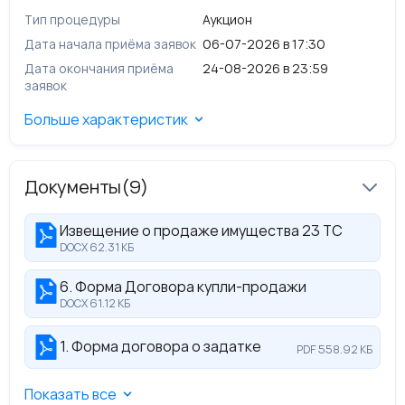
от 22.10.2013
Тип процедуры
Аукцион
Техническое состояние согласно Акту осмотра от
01.12.2025:
неудовлетворительное
Дата начала приёма заявок
06-07-2026 в 17:30
Сведения о наличии спора; обременений/
Дата окончания приёма
24-08-2026 в 23:59
ограничений; особые отметки:
заявок
Спора по имуществу, обременений/ограничений
нет; особые отметки отсутствуют
Больше характеристик
Документы
(9)
Извещение о продаже имущества 23 ТС
DOCX 62.31 КБ
6. Форма Договора купли-продажи
DOCX 61.12 КБ
1. Форма договора о задатке
PDF 558.92 КБ
Показать все