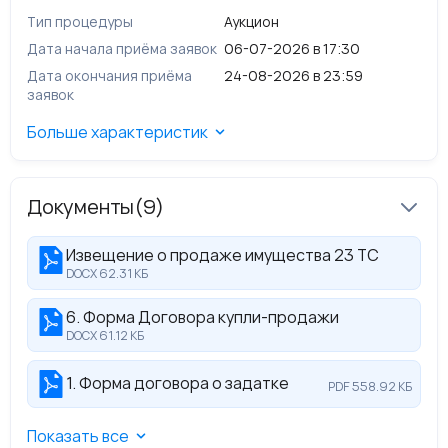
Техническое состояние согласно Акту осмотра от
Тип процедуры
Аукцион
01.12.2025:
неудовлетворительное
Сведения о наличии спора; обременений/
Дата начала приёма заявок
06-07-2026 в 17:30
ограничений; особые отметки:
Дата окончания приёма
24-08-2026 в 23:59
Спора по имуществу, обременений/ограничений
заявок
нет; особые отметки отсутствуют
Больше характеристик
Документы
(9)
Извещение о продаже имущества 23 ТС
DOCX 62.31 КБ
6. Форма Договора купли-продажи
DOCX 61.12 КБ
1. Форма договора о задатке
PDF 558.92 КБ
Показать все