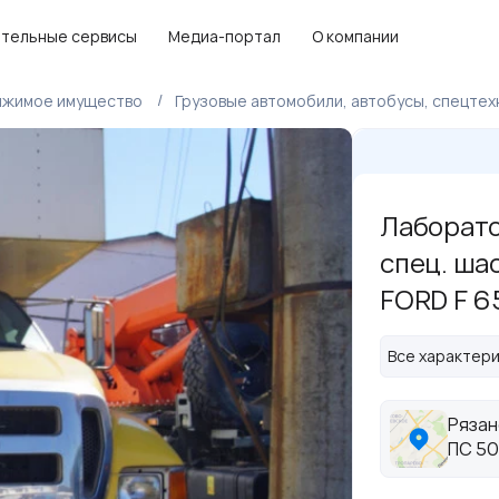
тельные сервисы
Медиа-портал
О компании
ижимое имущество
Грузовые автомобили, автобусы, спецтех
Лаборато
спец. ша
FORD F 6
Все характер
Рязан
ПС 50