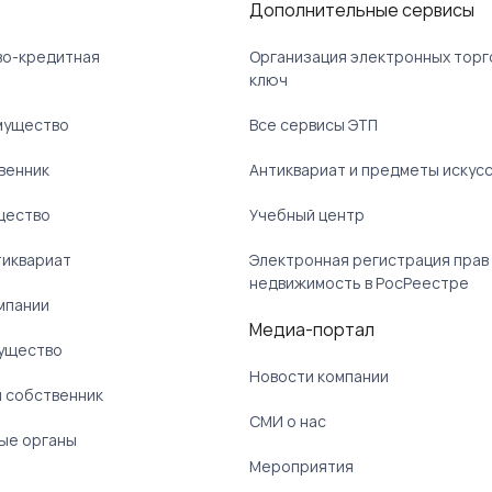
Дополнительные сервисы
ово-кредитная
Организация электронных торг
ключ
мущество
Все сервисы ЭТП
венник
Антиквариат и предметы искус
щество
Учебный центр
тиквариат
Электронная регистрация прав
недвижимость в РосРеестре
мпании
Медиа-портал
ущество
Новости компании
 собственник
СМИ о нас
ые органы
)
Мероприятия