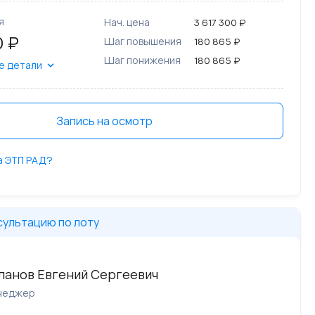
я
Нач. цена
3 617 300 ₽
0 ₽
Шаг повышения
180 865 ₽
Шаг понижения
180 865 ₽
е детали
Запись на осмотр
на ЭТП РАД?
сультацию по лоту
ланов Евгений Сергеевич
неджер