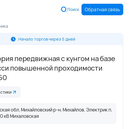
Обратная связь
Поиск
ника
Начало торгов через 5 дней
рия передвижная с кунгом на базе
сси повышенной проходимости
50
истики
ская обл, Михайловский р-н, Михайлов, Электрик п,
0 кВ Михаловская