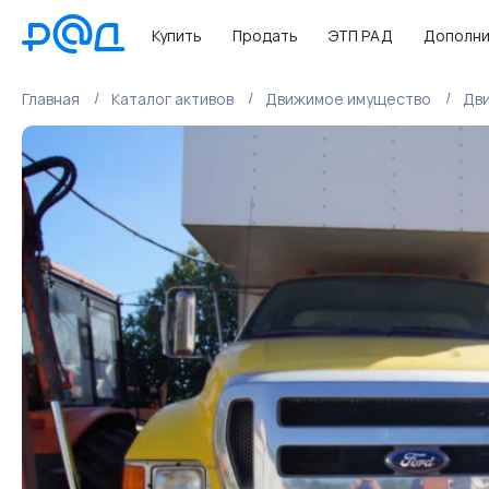
Купить
Продать
ЭТП РАД
Дополни
Главная
Каталог активов
Движимое имущество
Дв