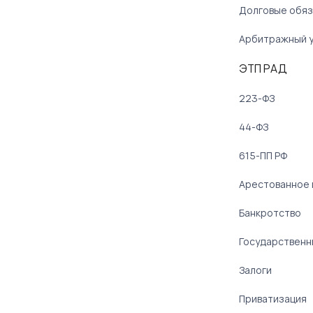
Долговые обяз
Арбитражный 
ЭТП РАД
223-ФЗ
44-ФЗ
615-ПП РФ
Арестованное
Банкротство
Государственн
Залоги
Приватизация