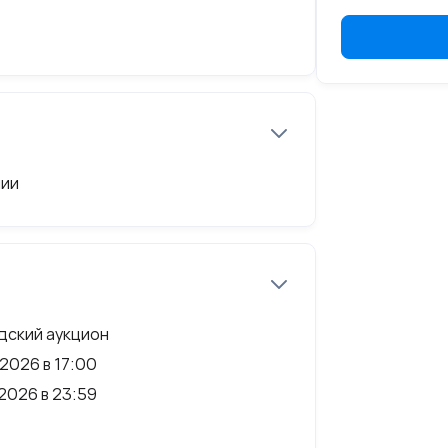
к ПС 500 кВ Михаловская
т 24.12.2009
но акту осмотра транспортного
чии
меется
дский аукцион
2026 в 17:00
2026 в 23:59